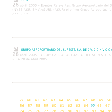
2005
28
abril, 2005 - Eventos Relevantes: Grupo Aeroportuario del S
(NYSE:ASR; BMV:ASUR), (ASUR) el primer Grupo Aeroportuario p
Abril 2005
GRUPO AEROPORTUARIO DEL SURESTE, S.A. DE C.V. C O N V O C A
28
abril, 2005 - GRUPO AEROPORTUARIO DEL SURESTE, S.A
R I A 28 de Abril 2005
<<
40
41
42
43
44
45
46
47
48
49
50
56
57
58
59
60
61
62
63
64
65
66
67
74
75
76
77
78
79
80
81
82
83
84
8