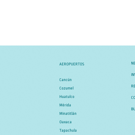
N
AEROPUERTOS
IN
Cancún
RE
Cozumel
Huatulco
C
Mérida
B
Minatitlán
Oaxaca
Tapachula