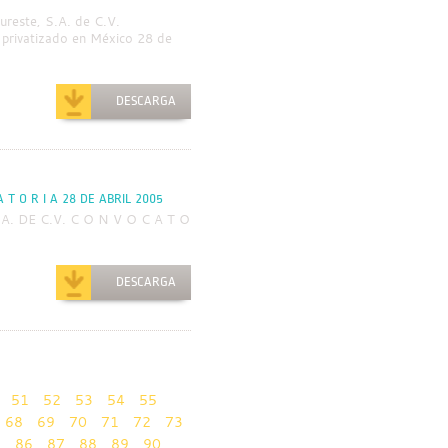
ureste, S.A. de C.V.
rivatizado en México 28 de
DESCARGA
 T O R I A 28 DE ABRIL 2005
. DE C.V. C O N V O C A T O
DESCARGA
51
52
53
54
55
68
69
70
71
72
73
5
86
87
88
89
90