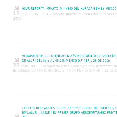
ASUR REPORTA IMPACTO M Í NIMO DEL HURACÁN EMILY MÉXICO D.
18
julio, 2005 - ASUR reporta impacto m í nimo del Huracán Em
2005
AEROPUERTOS DE COPENHAGEN A/S INCREMENTÓ SU PARTICIPAC
DE ASUR, DEL 36.5 AL 49.0% MÉXICO D.F ABRIL 28 DE 2005
28
abril, 2005 - Aeropuertos de Copenhagen A/S incrementó su p
Estratégico de ASUR, del 36.5 al 49.0% México D.F Abril 28 de 
EVENTOS RELEVANTES: GRUPO AEROPORTUARIO DEL SURESTE, S.A
BMV:ASUR), (ASUR) EL PRIMER GRUPO AEROPORTUARIO PRIVAT