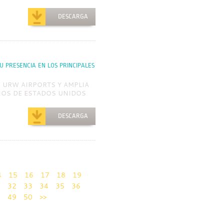
DESCARGA
U PRESENCIA EN LOS PRINCIPALES
DE URW AIRPORTS Y AMPLIA
IOS DE ESTADOS UNIDOS
DESCARGA
4
15
16
17
18
19
1
32
33
34
35
36
8
49
50
>>