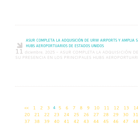
ASUR COMPLETA LA ADQUISICIÓN DE URW AIRPORTS Y AMPLIA S
HUBS AEROPORTUARIOS DE ESTADOS UNIDOS
11
diciembre, 2025 - ASUR COMPLETA LA ADQUISICIÓN 
SU PRESENCIA EN LOS PRINCIPALES HUBS AEROPORTUAR
<<
1
2
3
4
5
6
7
8
9
10
11
12
13
1
20
21
22
23
24
25
26
27
28
29
30
3
37
38
39
40
41
42
43
44
45
46
47
4