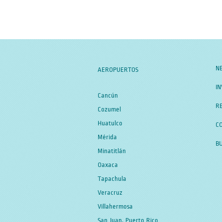
N
AEROPUERTOS
IN
Cancún
RE
Cozumel
Huatulco
C
Mérida
B
Minatitlán
Oaxaca
Tapachula
Veracruz
Villahermosa
San Juan, Puerto Rico