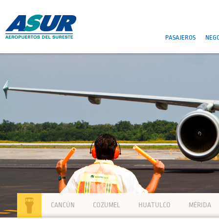
PASAJEROS
NEGO
CANCÚN
COZUMEL
HUATULCO
MÉRIDA