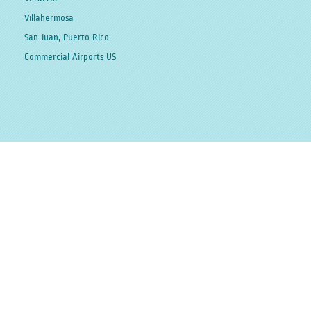
Villahermosa
San Juan, Puerto Rico
Commercial Airports US