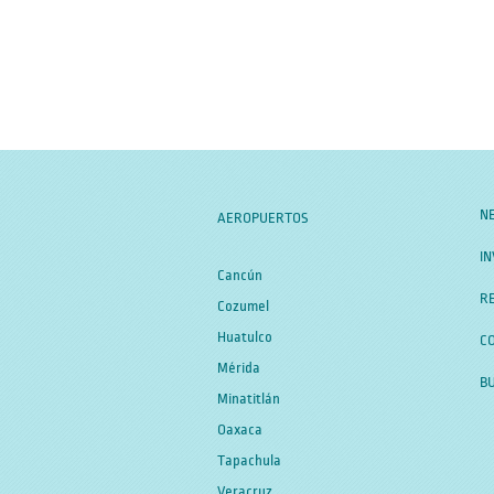
N
AEROPUERTOS
IN
Cancún
RE
Cozumel
Huatulco
C
Mérida
B
Minatitlán
Oaxaca
Tapachula
Veracruz