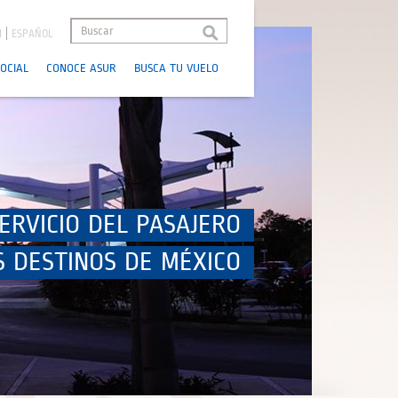
H
ESPAÑOL
OCIAL
CONOCE ASUR
BUSCA TU VUELO
ERVICIO DEL PASAJERO
S DESTINOS DE MÉXICO