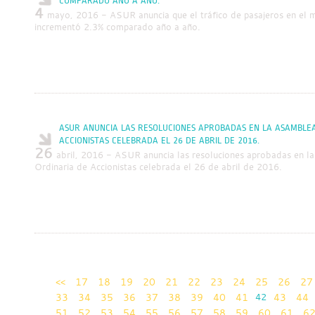
COMPARADO AÑO A AÑO.
4
mayo, 2016 - ASUR anuncia que el tráfico de pasajeros en el 
incrementó 2.3% comparado año a año.
ASUR ANUNCIA LAS RESOLUCIONES APROBADAS EN LA ASAMBLE
ACCIONISTAS CELEBRADA EL 26 DE ABRIL DE 2016.
26
abril, 2016 - ASUR anuncia las resoluciones aprobadas en l
Ordinaria de Accionistas celebrada el 26 de abril de 2016.
<<
17
18
19
20
21
22
23
24
25
26
27
33
34
35
36
37
38
39
40
41
42
43
44
51
52
53
54
55
56
57
58
59
60
61
6