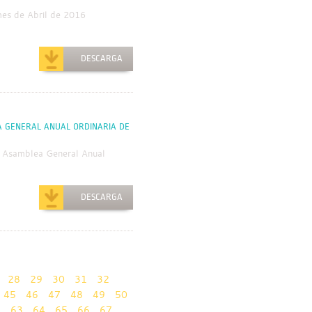
mes de Abril de 2016
DESCARGA
A GENERAL ANUAL ORDINARIA DE
a Asamblea General Anual
DESCARGA
28
29
30
31
32
45
46
47
48
49
50
2
63
64
65
66
67