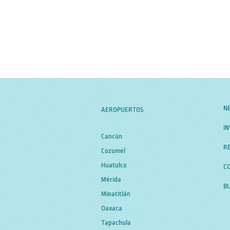
N
AEROPUERTOS
IN
Cancún
RE
Cozumel
Huatulco
C
Mérida
B
Minatitlán
Oaxaca
Tapachula