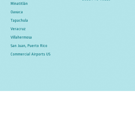
Minatitlán
Oaxaca
Tapachula
Veracruz
Villahermosa
San Juan, Puerto Rico
Commercial Airports US