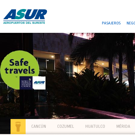
PASAJEROS
NEGO
CANCÚN
COZUMEL
HUATULCO
MÉRIDA