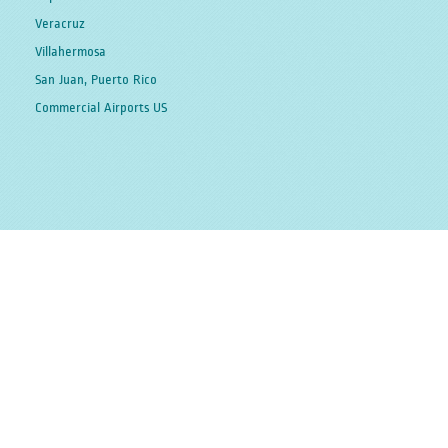
Veracruz
Villahermosa
San Juan, Puerto Rico
Commercial Airports US