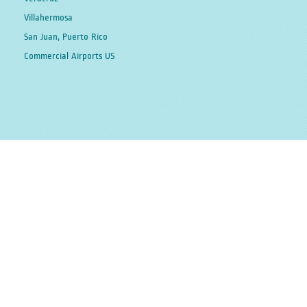
Villahermosa
San Juan, Puerto Rico
Commercial Airports US