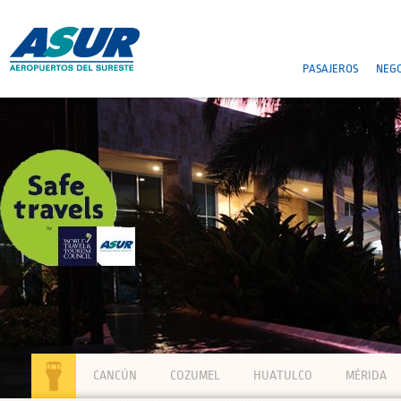
PASAJEROS
NEGO
CANCÚN
COZUMEL
HUATULCO
MÉRIDA